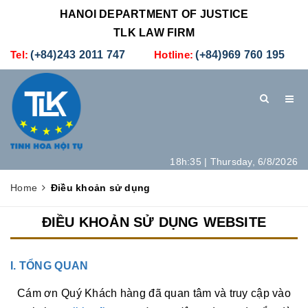
HANOI DEPARTMENT OF JUSTICE
TLK LAW FIRM
Tel:
(+84)243 2011 747
Hotline:
(+84)969 760 195
18h:35 | Thursday, 6/8/2026
HOME
INTRODUCTION
LEGAL SERVICES
Home
Điều khoản sử dụng
HOW TO SET UP A NEW COMPANY IN VIETNAM
CONTACT
ĐIỀU KHOẢN SỬ DỤNG WEBSITE
I. TỔNG QUAN
Cám ơn Quý Khách hàng đã quan tâm và truy cập vào